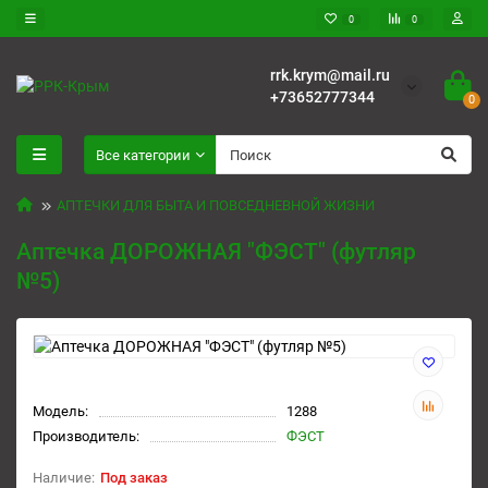
0
0
rrk.krym@mail.ru
+73652777344
0
Все категории
АПТЕЧКИ ДЛЯ БЫТА И ПОВСЕДНЕВНОЙ ЖИЗНИ
Аптечка ДОРОЖНАЯ "ФЭСТ" (футляр
№5)
Модель:
1288
Производитель:
ФЭСТ
Под заказ