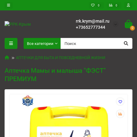
0
0
rrk.krym@mail.ru
+73652777344
0
Все категории
АПТЕЧКИ ДЛЯ БЫТА И ПОВСЕДНЕВНОЙ ЖИЗНИ
Аптечка Мамы и малыша "ФЭСТ"
ПРЕМИУМ