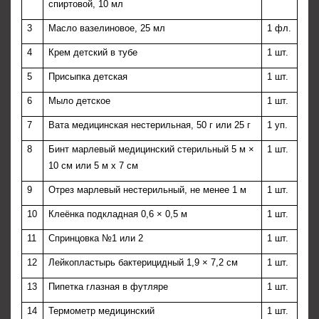
спиртовой, 10 мл
3
Масло вазелиновое, 25 мл
1 фл.
4
Крем детский в тубе
1 шт.
5
Присыпка детская
1 шт.
6
Мыло детское
1 шт.
7
Вата медицинская нестерильная, 50 г или 25 г
1 уп.
8
Бинт марлевый медицинский стерильный 5 м ×
1 шт.
10 см или 5 м x 7 см
9
Отрез марлевый нестерильный, не менее 1 м
1 шт.
10
Клеёнка подкладная 0,6 × 0,5 м
1 шт.
11
Спринцовка №1 или 2
1 шт.
12
Лейкопластырь бактерицидный 1,9 × 7,2 см
1 шт.
13
Пипетка глазная в футляре
1 шт.
14
Термометр медицинский
1 шт.