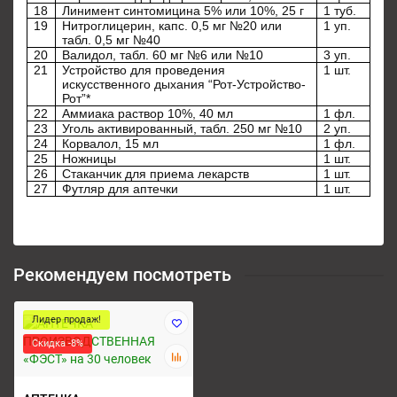
18
Линимент синтомицина 5% или 10%, 25 г
1 туб.
19
Нитроглицерин, капс. 0,5 мг №20 или
1 уп.
табл. 0,5 мг №40
20
Валидол, табл. 60 мг №6 или №10
3 уп.
21
Устройство для проведения
1 шт.
искусственного дыхания “Рот-Устройство-
Рот”*
22
Аммиака раствор 10%, 40 мл
1 фл.
23
Уголь активированный, табл. 250 мг №10
2 уп.
24
Корвалол, 15 мл
1 фл.
25
Ножницы
1 шт.
26
Стаканчик для приема лекарств
1 шт.
27
Футляр для аптечки
1 шт.
Рекомендуем посмотреть
Лидер продаж!
Скидка -8%