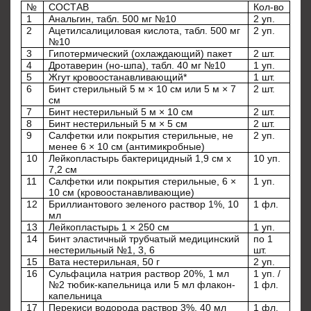
№
СОСТАВ
Кол-во
1
Анальгин, табл. 500 мг №10
2 уп.
2
Ацетилсалициловая кислота, табл. 500 мг
2 уп.
№10
3
Гипотермический (охлаждающий) пакет
2 шт.
4
Дротаверин (но-шпа), табл. 40 мг №10
1 уп.
5
Жгут кровоостанавливающий*
1 шт.
6
Бинт стерильный 5 м × 10 см или 5 м × 7
2 шт.
см
7
Бинт нестерильный 5 м × 10 см
2 шт.
8
Бинт нестерильный 5 м × 5 см
2 шт.
9
Салфетки или покрытия стерильные, не
2 уп.
менее 6 × 10 см (антимикробные)
10
Лейкопластырь бактерицидный 1,9 см x
10 уп.
7,2 см
11
Салфетки или покрытия стерильные, 6 ×
1 уп.
10 см (кровоостанавливающие)
12
Бриллиантового зеленого раствор 1%, 10
1 фл.
мл
13
Лейкопластырь 1 × 250 см
1 уп.
14
Бинт эластичный трубчатый медицинский
по 1
нестерильный №1, 3, 6
шт.
15
Вата нестерильная, 50 г
2 уп.
16
Сульфацила натрия раствор 20%, 1 мл
1 уп. /
№2 тюбик-капельница или 5 мл флакон-
1 фл.
капельница
17
Перекиси водорода раствор 3%, 40 мл
1 фл.