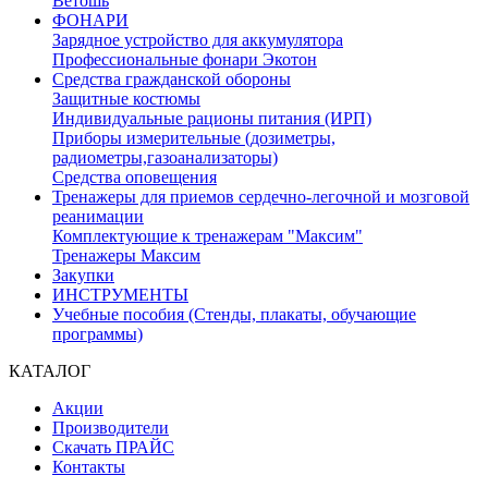
Ветошь
ФОНАРИ
Зарядное устройство для аккумулятора
Профессиональные фонари Экотон
Средства гражданской обороны
Защитные костюмы
Индивидуальные рационы питания (ИРП)
Приборы измерительные (дозиметры,
радиометры,газоанализаторы)
Средства оповещения
Тренажеры для приемов сердечно-легочной и мозговой
реанимации
Комплектующие к тренажерам "Максим"
Тренажеры Максим
Закупки
ИНСТРУМЕНТЫ
Учебные пособия (Стенды, плакаты, обучающие
программы)
КАТАЛОГ
Акции
Производители
Скачать ПРАЙС
Контакты