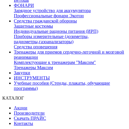
Ветошь
ФОНАРИ
Зарядное устройство для аккумулятора
Профессиональные фонари Экотон
Средства гражданской обороны
Защитные костюмы
Индивидуальные рационы питания (ИРП)
Приборы измерительные (дозиметры,
радиометры,газоанализаторы)
Средства оповещения
Тренажеры для приемов сердечно-легочной и мозговой
реанимации
Комплектующие к тренажерам "Максим"
Тренажеры Максим
Закупки
ИНСТРУМЕНТЫ
Учебные пособия (Стенды, плакаты, обучающие
программы)
КАТАЛОГ
Акции
Производители
Скачать ПРАЙС
Контакты