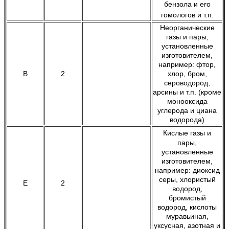
бензола и его
гомологов и т.п.
Неорганические
газы и пары,
установленные
изготовителем,
например: фтор,
B
2
хлор, бром,
сероводород,
арсины и т.п. (кроме
монооксида
углерода и циана
водорода)
Кислые газы и
пары,
установленные
изготовителем,
например: диоксид
серы, хлористый
E
2
водород,
бромистый
водород, кислоты
муравьиная,
уксусная, азотная и