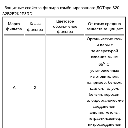
Защитные свойства
фильтра комбинированного ДОТпро 320
A2B2E2K2Р3RD
:
Цветовое
Класс
Марка
От каких вредных
обозначение
фильтра
веществ защищает
фильтра
фильтра
Органические газы
и пары с
температурой
кипения выше
о
65
С,
установленные
изготовителем,
например: бензол,
A
2
ксилол, толуол,
бензин, керосин,
галоидорганические
соединения,
анилин, кетоны,
тетраэтилсвинец,
нитросоединения