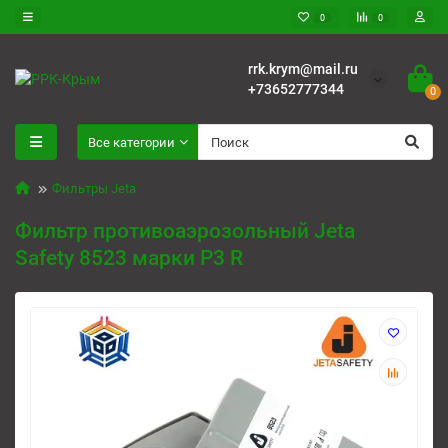
0
0
rrk.krym@mail.ru
+73652777344
0
Все категории
Фильтры Jeta
Фильтр противоаэрозольный Jeta
Safety 8523 марки Р3 R