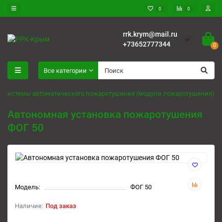
0
0
rrk.krym@mail.ru
+73652777344
0
Все категории
Системы автоматического пожаротушения (модули пожаротушения)
Автономная установка пожаротушения
ФОГ 50
Модель:
ФОГ 50
Под заказ