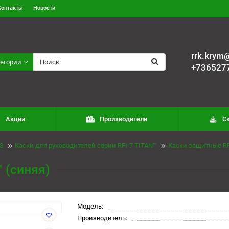
Контакты
Новости
rrk.krym@
тегории
+736527
Акции
Производители
С
З
Каски для руководителей серии RFI-7 TITAN™
Каски защитные RF
 (синяя)
Модель:
Производитель: