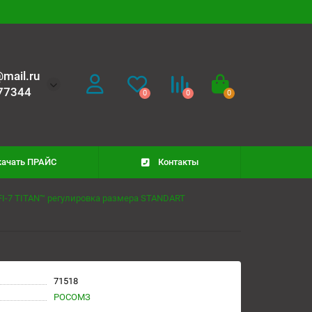
mail.ru
77344
0
0
0
качать ПРАЙС
Контакты
I-7 TITAN™ регулировка размера STANDART
71518
РОСОМЗ