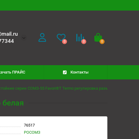
mail.ru
77344
0
0
0
качать ПРАЙС
Контакты
стойкие серии СОМЗ-55 Favori®T Termo регулировка размера STANDART
 белая
76517
РОСОМЗ