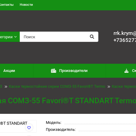
Контакты
Новости
rrk.krym@
тегории
+736527
Акции
Производители
С
З
Каски термостойкие серии СОМЗ-55 Favori®T Termo
Каски термо
ая СОМЗ-55 Favori®T STANDART Termo
Модель:
Производитель: