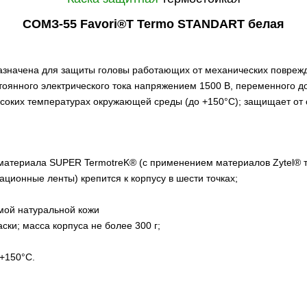
СОМЗ-55 Favori®T Termo
STANDART
белая
значена для защиты головы работающих от механических поврежден
тоянного электрического тока напряжением 1500 В, переменного до
ысоких температурах окружающей среды (до +150°С); защищает от
 материала SUPER TermotreK® (с применением материалов Zytel® 
ционные ленты) крепится к корпусу в шести точках;
мой натуральной кожи
ски; масса корпуса не более 300 г;
 +150°С.