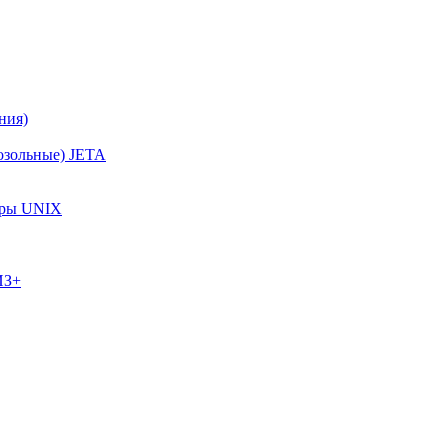
ния)
озольные) JETA
тры UNIX
ИЗ+