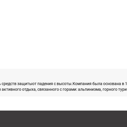
 средств защитыот падения с высоты.Компания была основана в 1
ктивного отдыха, связанного с горами: альпинизма, горного туриз