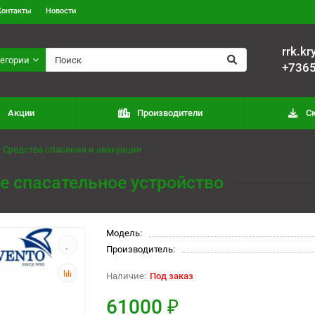
Контакты
Новости
rrk.k
тегории
+736
Акции
Производители
С
Средства спасения и эвакуации
 спасательное устройство
Модель:
Производитель:
Под заказ
61000 ₽