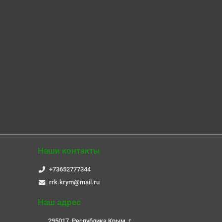
Наши контакты
+73652777344
rrk.krym@mail.ru
Наш адрес
295017, Республика Крым, г.