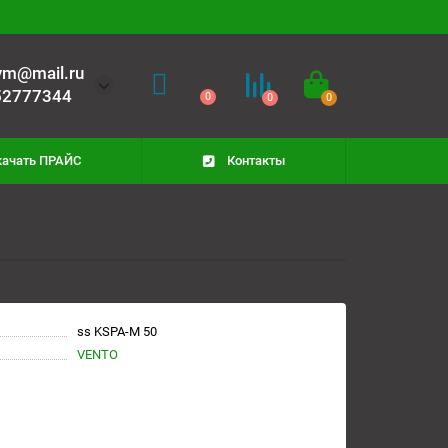
rym@mail.ru
52777344
0
0
0
качать ПРАЙС
Контакты
ss KSPA-M 50
VENTO