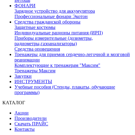
Ветошь
ФОНАРИ
Зарядное устройство для аккумулятора
Профессиональные фонари Экотон
Средства гражданской обороны
Защитные костюмы
Индивидуальные рационы питания (ИРП)
Приборы измерительные (дозиметры,
радиометры,газоанализаторы)
Средства оповещения
Тренажеры для приемов сердечно-легочной и мозговой
реанимации
Комплектующие к тренажерам "Максим"
Тренажеры Максим
Закупки
ИНСТРУМЕНТЫ
Учебные пособия (Стенды, плакаты, обучающие
программы)
КАТАЛОГ
Акции
Производители
Скачать ПРАЙС
Контакты