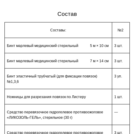
Состав
Составы:
№2
Бинт марлевый медицинский стерильный 5 м × 10 см
3 шт.
Бинт марлевый медицинский стерильный 7 м × 14 см
3 шт.
Бинт эластичный трубчатый (для фиксации повязок)
3 уп.
№1,3,6
Ножницы для разрезания повязок по Листеру
1 шт.
Средство перевязочное гидрогелевое противоожоговое
—
«ЛИКОЗОЛЬ-ГЕЛЬ», стерильное (30 г)
Средство перевязочное гидрогелевое противоожоговое
3 шт.