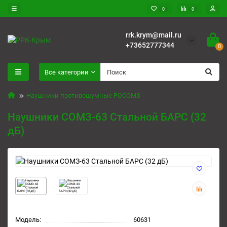
0
0
rrk.krym@mail.ru
+73652777344
0
Все категории
Наушники противошумные РОСОМЗ
Наушники СОМЗ-63 Стальной БАРС (32
дБ)
Модель:
60631