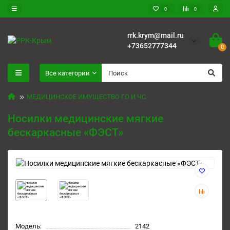
0
0
rrk.krym@mail.ru
+73652777344
0
Все категории
МЕДИЦИНСКОЕ ИМУЩЕСТВО ГО И ЧС
Носилки медицинские мягкие
бескаркасные «ФЭСТ»
Модель:
2142