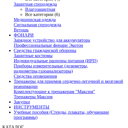
Защитная спецодежда
Влагозащитная
Все категории (6)
Медицинская одежда
Сигнальная спецодежда
Ветошь
ФОНАРИ
Зарядное устройство для аккумулятора
Профессиональные фонари Экотон
Средства гражданской обороны
Защитные костюмы
Индивидуальные рационы питания (ИРП)
Приборы измерительные (дозиметры,
радиометры,газоанализаторы)
Средства оповещения
Тренажеры для приемов сердечно-легочной и мозговой
реанимации
Комплектующие к тренажерам "Максим"
Тренажеры Максим
Закупки
ИНСТРУМЕНТЫ
Учебные пособия (Стенды, плакаты, обучающие
программы)
КАТАЛОГ