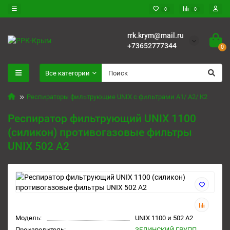
0
0
rrk.krym@mail.ru
+73652777344
0
Все категории
Респираторы фильтрующие UNIX с фильтрами А1/ А2/ К2
Респиратор фильтрующий UNIX 1100
(силикон) противогазовые фильтры
UNIX 502 А2
Модель:
UNIX 1100 и 502 А2
Производитель:
ЗЕЛИНСКИЙ ГРУПП