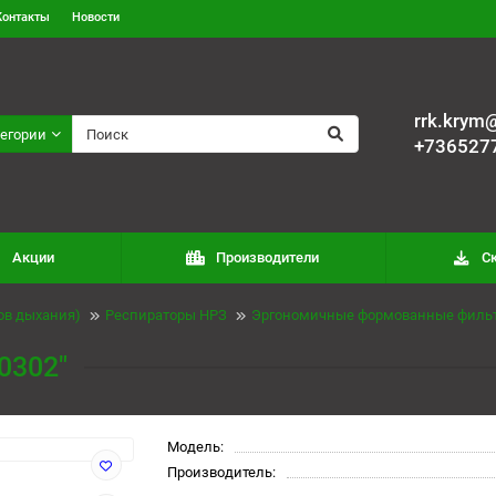
Контакты
Новости
rrk.krym@
тегории
+736527
Акции
Производители
С
ов дыхания)
Респираторы НРЗ
Эргономичные формованные фильт
0302"
Модель:
Производитель: