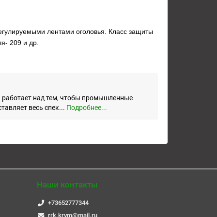
егулируемыми лентами оголовья. Класс защиты
я- 209 и др.
 работает над тем, чтобы промышленные
авляет весь спек...
Подробнее...
Наши контакты
+73652777344
rrk.krym@mail.ru