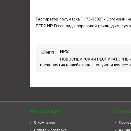
Респиратор полумаска "НРЗ-0302" - Эргономич
FFP2 NR D все виды аэрозолей (пыль, дым, тума
НРЗ
НОВОСИБИРСКИЙ РЕСПИРАТОРНЫЙ ЗАВО
предприятия нашей страны получали лучшее за
Информация
Служб
О компании
Произ
Оплата и доставка
Акции