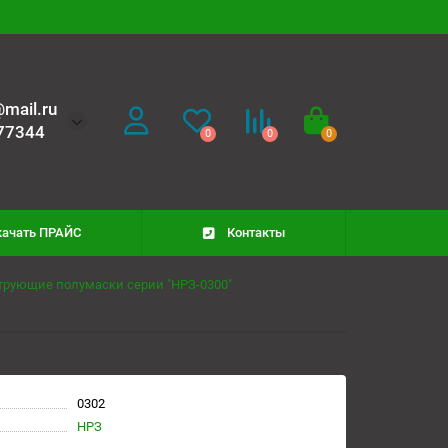
mail.ru
77344
0
0
0
качать ПРАЙС
Контакты
рующие полумаски серии "НРЗ-0300"
0302
НРЗ