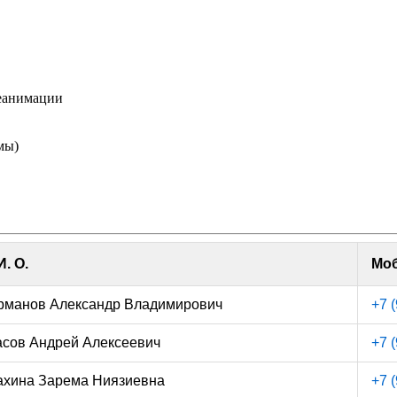
реанимации
мы)
И. О.
Мо
рманов Александр Владимирович
+7 
сов Андрей Алексеевич
+7 
ахина Зарема Ниязиевна
+7 