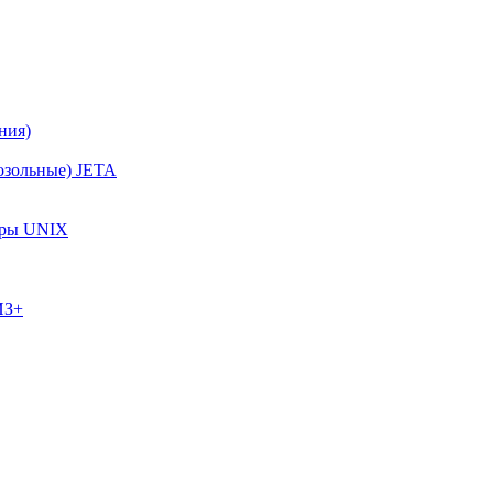
ния)
озольные) JETA
тры UNIX
ИЗ+