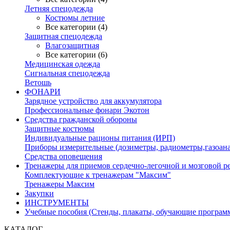
Летняя спецодежда
Костюмы летние
Все категории (4)
Защитная спецодежда
Влагозащитная
Все категории (6)
Медицинская одежда
Сигнальная спецодежда
Ветошь
ФОНАРИ
Зарядное устройство для аккумулятора
Профессиональные фонари Экотон
Средства гражданской обороны
Защитные костюмы
Индивидуальные рационы питания (ИРП)
Приборы измерительные (дозиметры, радиометры,газоан
Средства оповещения
Тренажеры для приемов сердечно-легочной и мозговой 
Комплектующие к тренажерам "Максим"
Тренажеры Максим
Закупки
ИНСТРУМЕНТЫ
Учебные пособия (Стенды, плакаты, обучающие програм
КАТАЛОГ