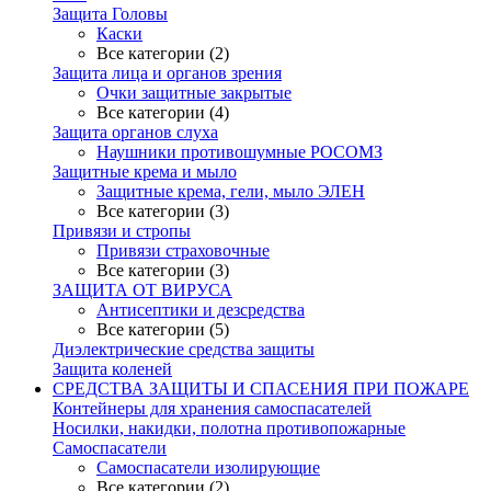
Защита Головы
Каски
Все категории (2)
Защита лица и органов зрения
Очки защитные закрытые
Все категории (4)
Защита органов слуха
Наушники противошумные РОСОМЗ
Защитные крема и мыло
Защитные крема, гели, мыло ЭЛЕН
Все категории (3)
Привязи и стропы
Привязи страховочные
Все категории (3)
ЗАЩИТА ОТ ВИРУСА
Антисептики и дезсредства
Все категории (5)
Диэлектрические средства защиты
Защита коленей
СРЕДСТВА ЗАЩИТЫ И СПАСЕНИЯ ПРИ ПОЖАРЕ
Контейнеры для хранения самоспасателей
Носилки, накидки, полотна противопожарные
Самоспасатели
Самоспасатели изолирующие
Все категории (2)