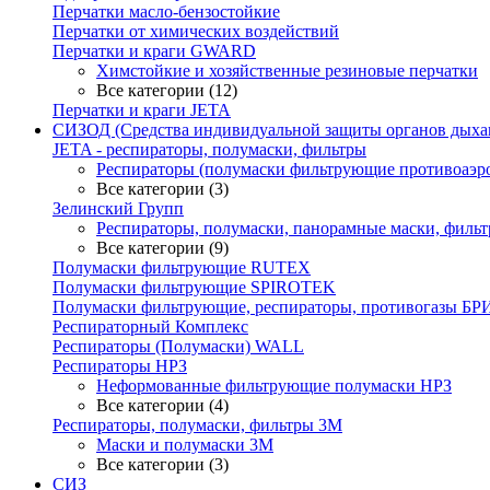
Перчатки масло-бензостойкие
Перчатки от химических воздействий
Перчатки и краги GWARD
Химстойкие и хозяйственные резиновые перчатки
Все категории (12)
Перчатки и краги JETA
СИЗОД (Средства индивидуальной защиты органов дыха
JETA - респираторы, полумаски, фильтры
Респираторы (полумаски фильтрующие противоаэр
Все категории (3)
Зелинский Групп
Респираторы, полумаски, панорамные маски, филь
Все категории (9)
Полумаски фильтрующие RUTEX
Полумаски фильтрующие SPIROTEK
Полумаски фильтрующие, респираторы, противогазы БР
Респираторный Комплекс
Респираторы (Полумаски) WALL
Респираторы НРЗ
Неформованные фильтрующие полумаски НРЗ
Все категории (4)
Респираторы, полумаски, фильтры 3М
Маски и полумаски 3М
Все категории (3)
СИЗ