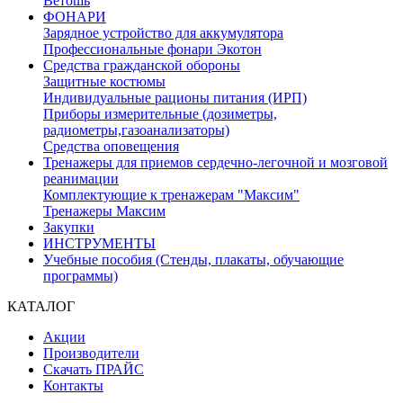
Ветошь
ФОНАРИ
Зарядное устройство для аккумулятора
Профессиональные фонари Экотон
Средства гражданской обороны
Защитные костюмы
Индивидуальные рационы питания (ИРП)
Приборы измерительные (дозиметры,
радиометры,газоанализаторы)
Средства оповещения
Тренажеры для приемов сердечно-легочной и мозговой
реанимации
Комплектующие к тренажерам "Максим"
Тренажеры Максим
Закупки
ИНСТРУМЕНТЫ
Учебные пособия (Стенды, плакаты, обучающие
программы)
КАТАЛОГ
Акции
Производители
Скачать ПРАЙС
Контакты