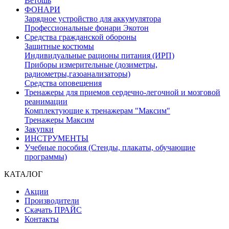
Ветошь
ФОНАРИ
Зарядное устройство для аккумулятора
Профессиональные фонари Экотон
Средства гражданской обороны
Защитные костюмы
Индивидуальные рационы питания (ИРП)
Приборы измерительные (дозиметры,
радиометры,газоанализаторы)
Средства оповещения
Тренажеры для приемов сердечно-легочной и мозговой
реанимации
Комплектующие к тренажерам "Максим"
Тренажеры Максим
Закупки
ИНСТРУМЕНТЫ
Учебные пособия (Стенды, плакаты, обучающие
программы)
КАТАЛОГ
Акции
Производители
Скачать ПРАЙС
Контакты