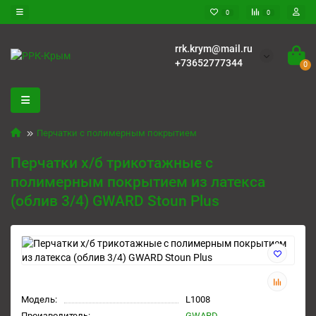
0
0
rrk.krym@mail.ru
+73652777344
0
Перчатки с полимерным покрытием
Перчатки х/б трикотажные с
полимерным покрытием из латекса
(облив 3/4) GWARD Stoun Plus
Модель:
L1008
Производитель:
GWARD