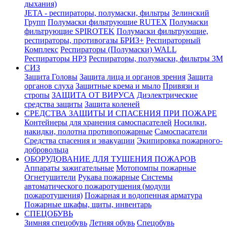
дыхания)
JETA - респираторы, полумаски, фильтры
Зелинский
Групп
Полумаски фильтрующие RUTEX
Полумаски
фильтрующие SPIROTEK
Полумаски фильтрующие,
респираторы, противогазы БРИЗ+
Респираторный
Комплекс
Респираторы (Полумаски) WALL
Респираторы НРЗ
Респираторы, полумаски, фильтры 3М
СИЗ
Защита Головы
Защита лица и органов зрения
Защита
органов слуха
Защитные крема и мыло
Привязи и
стропы
ЗАЩИТА ОТ ВИРУСА
Диэлектрические
средства защиты
Защита коленей
СРЕДСТВА ЗАЩИТЫ И СПАСЕНИЯ ПРИ ПОЖАРЕ
Контейнеры для хранения самоспасателей
Носилки,
накидки, полотна противопожарные
Самоспасатели
Средства спасения и эвакуации
Экипировка пожарного-
добровольца
ОБОРУДОВАНИЕ ДЛЯ ТУШЕНИЯ ПОЖАРОВ
Аппараты зажигательные
Мотопомпы пожарные
Огнетушители
Рукава пожарные
Системы
автоматического пожаротушения (модули
пожаротушения)
Пожарная и водопенная арматура
Пожарные шкафы, щиты, инвентарь
СПЕЦОБУВЬ
Зимняя спецобувь
Летняя обувь
Спецобувь