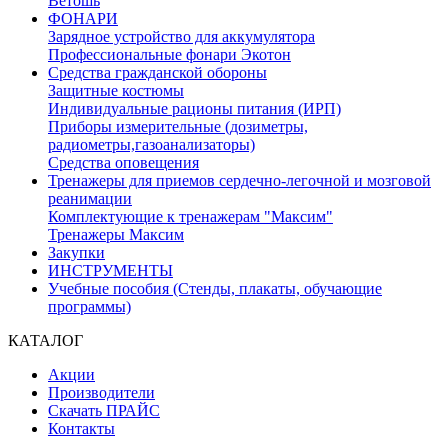
Ветошь
ФОНАРИ
Зарядное устройство для аккумулятора
Профессиональные фонари Экотон
Средства гражданской обороны
Защитные костюмы
Индивидуальные рационы питания (ИРП)
Приборы измерительные (дозиметры,
радиометры,газоанализаторы)
Средства оповещения
Тренажеры для приемов сердечно-легочной и мозговой
реанимации
Комплектующие к тренажерам "Максим"
Тренажеры Максим
Закупки
ИНСТРУМЕНТЫ
Учебные пособия (Стенды, плакаты, обучающие
программы)
КАТАЛОГ
Акции
Производители
Скачать ПРАЙС
Контакты