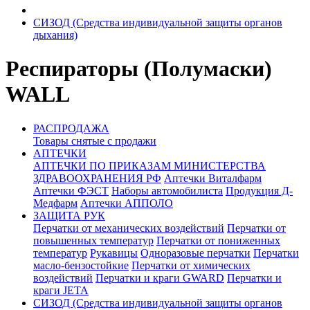
СИЗОД (Средства индивидуальной защиты органов
дыхания)
Респираторы (Полумаски)
WALL
РАСПРОДАЖА
Товары снятые с продажи
АПТЕЧКИ
АПТЕЧКИ ПО ПРИКАЗАМ МИНИСТЕРСТВА
ЗДРАВООХРАНЕНИЯ РФ
Аптечки Виталфарм
Аптечки ФЭСТ
Наборы автомобилиста
Продукция Д-
Медфарм
Аптечки АППОЛО
ЗАЩИТА РУК
Перчатки от механических воздействий
Перчатки от
повышенных температур
Перчатки от пониженных
температур
Рукавицы
Одноразовые перчатки
Перчатки
масло-бензостойкие
Перчатки от химических
воздействий
Перчатки и краги GWARD
Перчатки и
краги JETA
СИЗОД (Средства индивидуальной защиты органов