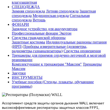
влагозащитная
СПЕЦОДЕЖДА
Зимняя спецодежда
Летняя спецодежда
Защитная
спецодежда
Медицинская одежда
Сигнальная
спецодежда
Ветошь
ФОНАРИ
Зарядное устройство для аккумулятора
Профессиональные фонари Экотон
Средства гражданской обороны
Защитные костюмы
Индивидуальные рационы питания
(ИРП)
Приборы измерительные (дозиметры,
радиометры,газоанализаторы)
Средства оповещения
Тренажеры для приемов сердечно-легочной и мозговой
реанимации
Комплектующие к тренажерам "Максим"
Тренажеры
Максим
Закупки
ИНСТРУМЕНТЫ
Учебные пособия (Стенды, плакаты, обучающие
программы)
Ассортимент средств защиты органов дыхания WALL включает
высокоэффективные респираторы защитных классов FFP1,