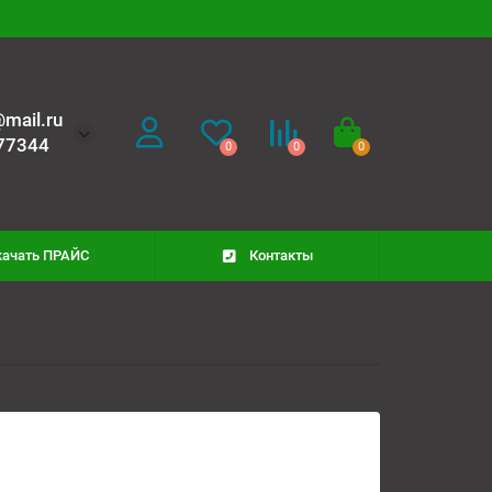
mail.ru
77344
0
0
0
качать ПРАЙС
Контакты