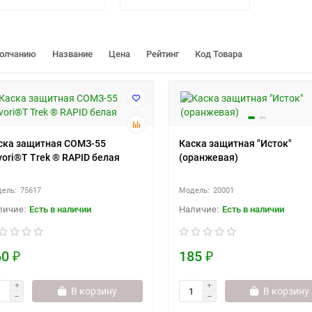
молчанию
Название
Цена
Рейтинг
Код Товара
ска защитная СОМЗ-55
Каска защитная "Исток"
vori®Т Trek ® RAPID белая
(оранжевая)
75617
20001
Есть в наличии
Есть в наличии
0 ₽
185 ₽
В корзину
В корзину