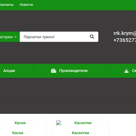
Контакты
Новости
rrk.krym@
тегории
+736527
Акции
Производители
С
Каски
Каскетки