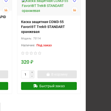
APID
Каска защитная СОМЗ-55
Favori®T Trek® STANDART
оранжевая
75114
Под заказ
320 ₽
В корзину
Быстрый заказ