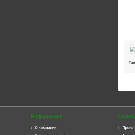
Тел
Информация
Служб
О компании
Произ