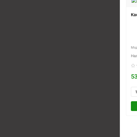
Ка
53