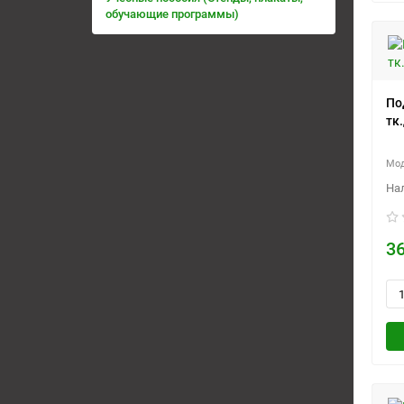
обучающие программы)
По
тк
36